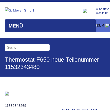
0 POSITIO
0.00 EUR
MENÜ
Thermostat F650 neue Teilenummer
11532343480
11532343269