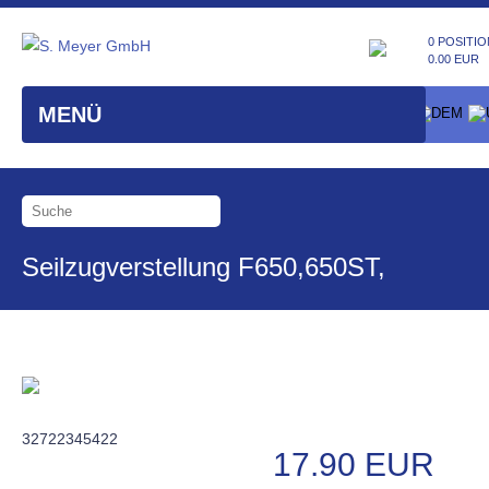
0 POSITIO
0.00 EUR
MENÜ
Seilzugverstellung F650,650ST,
32722345422
17.90 EUR