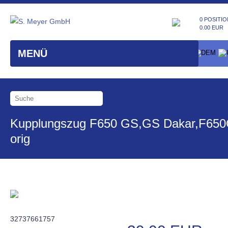
0 POSITIO
0.00 EUR
MENÜ
Kupplungszug F650 GS,GS Dakar,F65
orig
32737661757