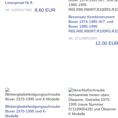
Linierpinsel Nr 8
8.60 EUR
Art.: 02030117482
Birnensatz Kombinstrument
Boxer 1974-1985 /6/7, und
Boxer 1985-1995
R65,R80,R80RT,R100RS,R1
Art.: 07119905358S
12.00 EU
Blinkerglasbefestigungsschraube
Boxer 1970-1995 und K-
Modelle