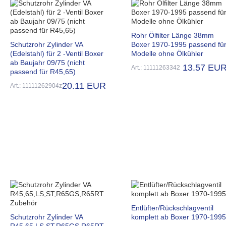
Rohr Ölfilter Länge 38mm
Schutzrohr Zylinder VA
Boxer 1970-1995 passend fü
(Edelstahl) für 2 -Ventil Boxer
Modelle ohne Ölkühler
ab Baujahr 09/75 (nicht
13.57 EU
Art.: 11111263342
passend für R45,65)
20.11 EUR
Art.: 11111262904z
Entlüfter/Rückschlagventil
Schutzrohr Zylinder VA
komplett ab Boxer 1970-1995
R45,65,LS,ST,R65GS,R65RT