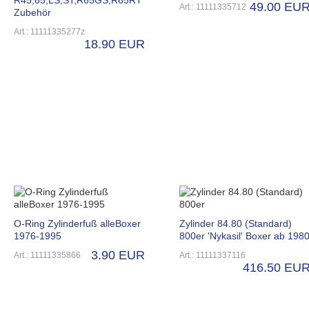
49.00 EU
Art.: 11111335712
Zubehör
Art.: 11111335277z
18.90 EUR
O-Ring Zylinderfuß alleBoxer
Zylinder 84.80 (Standard)
1976-1995
800er 'Nykasil' Boxer ab 198
3.90 EUR
Art.: 11111335866
Art.: 11111337116
416.50 EU