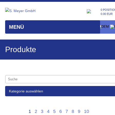
0 POSITIO
0.00 EUR
MENÜ
Produkte
Kategorie auswählen
1
2
3
4
5
6
7
8
9
10