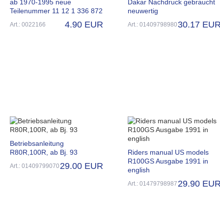
ab 1970-1995 neue
Dakar Nachdruck gebraucht
Teilenummer 11 12 1 336 872
neuwertig
4.90 EUR
30.17 EU
Art.: 0022166
Art.: 01409798980
Betriebsanleitung
R80R,100R, ab Bj. 93
Riders manual US models
R100GS Ausgabe 1991 in
29.00 EUR
Art.: 01409799070
english
29.90 EU
Art.: 01479798987